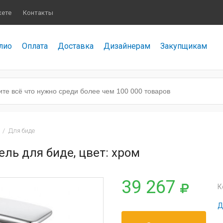
кете
Контакты
лио
Оплата
Доставка
Дизайнерам
Закупщикам
/
Для биде
ель для биде, цвет: хром
39 267
К
Д