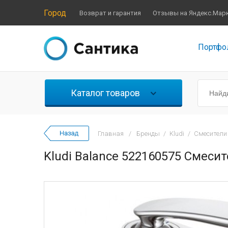
Город
Возврат и гарантия
Отзывы на Яндекс.Мар
Портфо
Каталог товаров
Главная
/
Бренды
/
Kludi
/
Смесители
Kludi Balance 522160575 Смесит