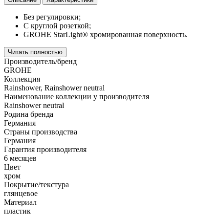
Без регулировки;
С круглой розеткой;
GROHE StarLight®
хромированная поверхность.
Читать полностью
Производитель/бренд
GROHE
Коллекция
Rainshower, Rainshower neutral
Наименование коллекции у производителя
Rainshower neutral
Родина бренда
Германия
Страны производства
Германия
Гарантия производителя
6 месяцев
Цвет
хром
Покрытие/текстура
глянцевое
Материал
пластик