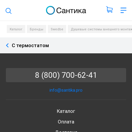
Поиск по каталогу
Каталог
Бренды
Swedbe
Душевые системы внешнего монта
С термостатом
8 (800) 700-62-41
info@santika.pro
Каталог
Оплата