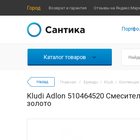
Город
Возврат и гарантия
Отзывы на Яндекс.Мар
Портфо
Каталог товаров
Главная
/
Бренды
/
Kludi
/
Коллекции
Kludi Adlon 510464520 Смесите
золото