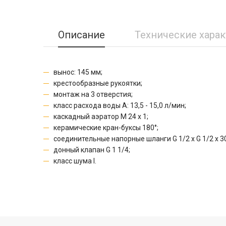
Описание
Технические хара
вынос: 145 мм;
крестообразные рукоятки;
монтаж на 3 отверстия;
класс расхода воды A:
13,5 - 15,0 л/мин
;
каскадный аэратор M 24 x 1;
керамические кран-буксы 180°;
соединительные напорные шланги G 1/2 x G 1/2 x 3
донный клапан G 1 1/4;
класс шума I.