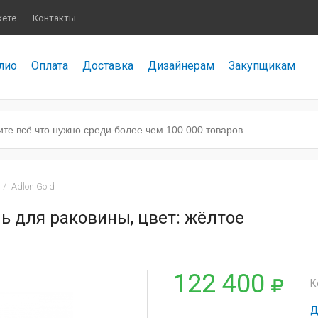
кете
Контакты
лио
Оплата
Доставка
Дизайнерам
Закупщикам
/
Adlon Gold
ль для раковины, цвет: жёлтое
122 400
К
Д