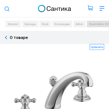
Поиск по каталогу
Каталог
Бренды
Kludi
Коллекции
Adlon
Kludi Adlon 5
О товаре
Сравнить