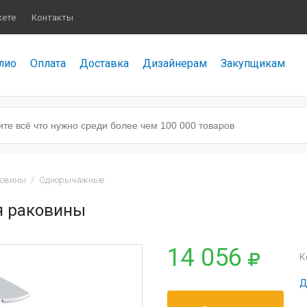
кете
Контакты
лио
Оплата
Доставка
Дизайнерам
Закупщикам
ковины
/
Однорычажные
я раковины
14 056
К
Д