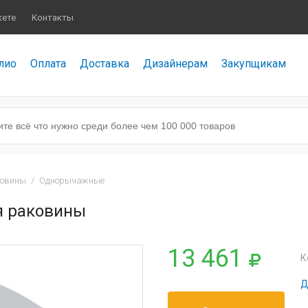
кете
Контакты
лио
Оплата
Доставка
Дизайнерам
Закупщикам
ковины
/
Однорычажные
я раковины
13 461
К
Д