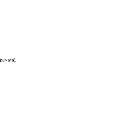
рычага);