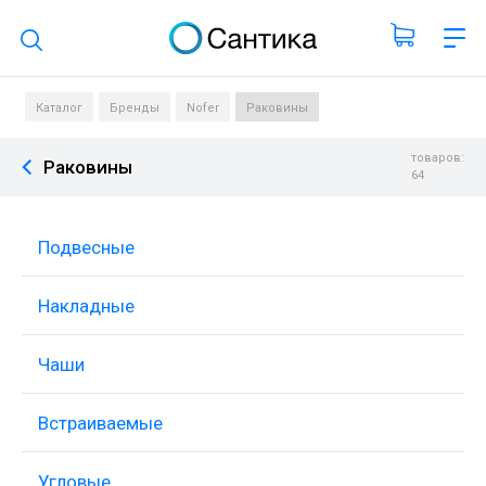
Поиск по каталогу
Каталог
Бренды
Nofer
Раковины
товаров:
Раковины
64
Подвесные
Накладные
Чаши
Встраиваемые
Угловые