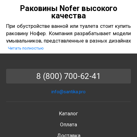
Раковины Nofer высокого
качества
При обустройстве ванной или туалета стоит купить
раковину Нофер. Компания разрабатывает модели
умывальников, представленные в разных дизайнах
и способах монтажа.
Читать полностью
Различия моделей
На цену раковин Nofer влияет тип установки:
8 (800) 700-62-41
встраиваемые и накладные модели стоят дешевле
изделий с напольным и подвесным способом
info@santika.pro
монтажа. Мойки представлены в самых разных
формах: круглых, угловых, квадратных и
прямоугольных.
Каталог
Цена раковин Нофер также оправдана материалом
Оплата
изготовления. Для создания сантехники
используются нержавеющая сталь или керамика,
Доставка