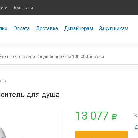
кете
Контакты
лио
Оплата
Доставка
Дизайнерам
Закупщикам
уша
еситель для душа
13 077
К
Д