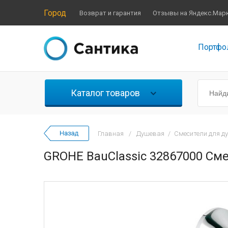
Город
Возврат и гарантия
Отзывы на Яндекс.Мар
Портфо
Каталог товаров
Главная
/
Душевая
/
Смесители для д
GROHE BauClassic 32867000 См