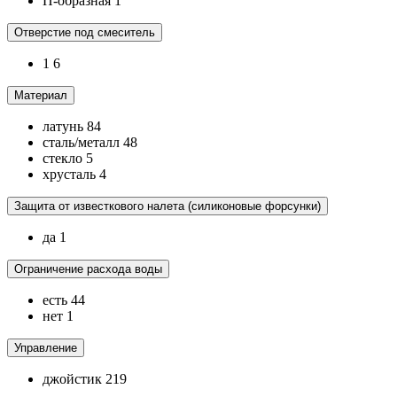
П-образная
1
Отверстие под смеситель
1
6
Материал
латунь
84
сталь/металл
48
стекло
5
хрусталь
4
Защита от известкового налета (силиконовые форсунки)
да
1
Ограничение расхода воды
есть
44
нет
1
Управление
джойстик
219