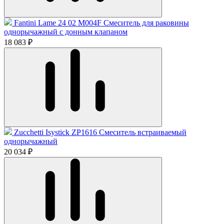
Fantini Lame 24 02 M004F Смеситель для раковины
однорычажный с донным клапаном
18 083 ₽
Zucchetti Isystick ZP1616 Смеситель встраиваемый
однорычажный
20 034 ₽