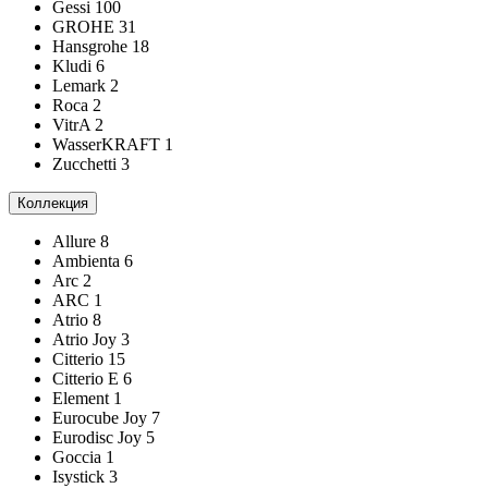
Gessi
100
GROHE
31
Hansgrohe
18
Kludi
6
Lemark
2
Roca
2
VitrA
2
WasserKRAFT
1
Zucchetti
3
Коллекция
Allure
8
Ambienta
6
Arc
2
ARC
1
Atrio
8
Atrio Joy
3
Citterio
15
Citterio E
6
Element
1
Eurocube Joy
7
Eurodisc Joy
5
Goccia
1
Isystick
3