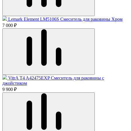
Lemark Element LM5106S Смеситель для раковины Хром
7 000 ₽
VitrA T4 A42475EXP Смеситель для раковины с
джойстиком
9 900 ₽