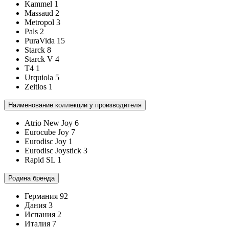
Kammel
1
Massaud
2
Metropol
3
Pals
2
PuraVida
15
Starck
8
Starck V
4
T4
1
Urquiola
5
Zeitlos
1
Наименование коллекции у производителя
Atrio New Joy
6
Eurocube Joy
7
Eurodisc Joy
1
Eurodisc Joystick
3
Rapid SL
1
Родина бренда
Германия
92
Дания
3
Испания
2
Италия
7