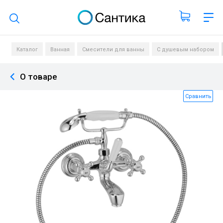
Поиск по каталогу
Каталог
Ванная
Смесители для ванны
С душевым набором
О товаре
Сравнить