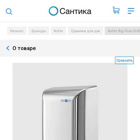
Поиск по каталогу
Каталог
Бренды
Nofer
Сушилки для рук
Nofer Big Flow 01
О товаре
Сравнить