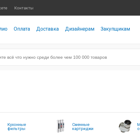
кете
Контакты
лио
Оплата
Доставка
Дизайнерам
Закупщикам
Кухонные
Сменные
М
фильтры
картриджи
о