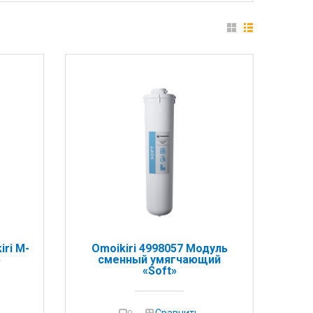
ri M-
Omoikiri 4998057 Модуль
5
сменный умягчающий
«Soft»