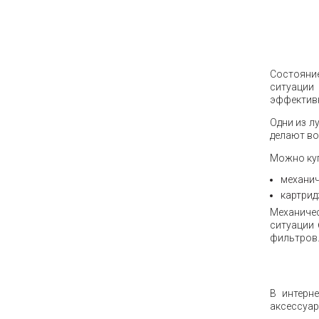
Состояни
ситуации
эффектив
Одни из л
делают во
Можно куп
механич
картрид
Механиче
ситуации 
фильтров
В интерн
аксессуар