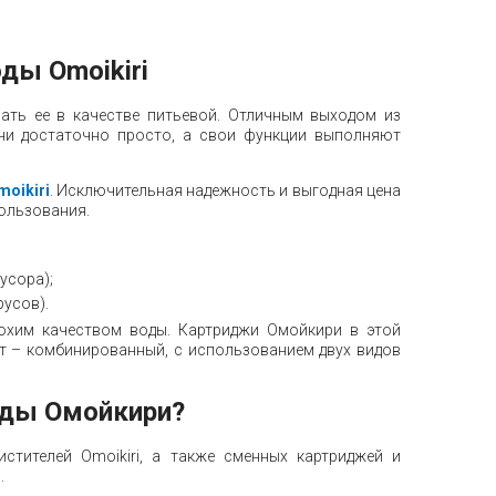
ды Omoikiri
ать ее в качестве питьевой. Отличным выходом из
ни достаточно просто, а свои функции выполняют
moikiri
. Исключительная надежность и выгодная цена
ользования.
усора);
русов).
охим качеством воды. Картриджи Омойкири в этой
т – комбинированный, с использованием двух видов
оды Омойкири?
стителей Omoikiri, а также сменных картриджей и
.