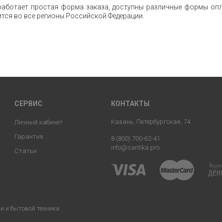
работает простая форма заказа, доступны различные формы опл
тся во все регионы Российской Федерации.
СЕРВИС
КОНТАКТЫ
Казань, Петербургская, 74
Личный кабинет
Гарантия
8 (800) 700-62-41
info@santika.pro
Статьи
 и бытовой техники .