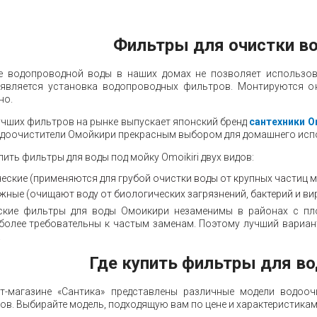
Фильтры для очистки во
е водопроводной воды в наших домах не позволяет использов
 является установка водопроводных фильтров. Монтируются о
но.
учших фильтров на рынке выпускает японский бренд
cантехники O
доочистители Омойкири прекрасным выбором для домашнего исп
ить фильтры для воды под мойку Omoikiri двух видов:
еские (применяются для грубой очистки воды от крупных частиц м
жные (очищают воду от биологических загрязнений, бактерий и ви
ские фильтры для воды Омоикири незаменимы в районах с пл
более требовательны к частым заменам. Поэтому лучший вариан
.
Где купить фильтры для в
ет-магазине «Сантика» представлены различные модели водоочи
ов. Выбирайте модель, подходящую вам по цене и характеристикам