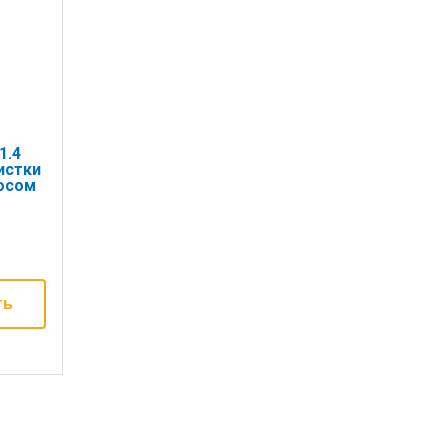
1.4
истки
осом