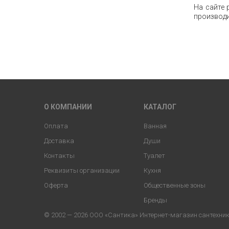
На сайте 
производи
О КОМПАНИИ
КАТАЛОГ
Оплата
Ванная
Доставка
Души
Контакты
Туалет
Реквизиты организации
Кухня
Оферта
Общественные зоны
Бренды
© 2002 — 2026 ООО «Сантика» Интернет-магазин сантехники