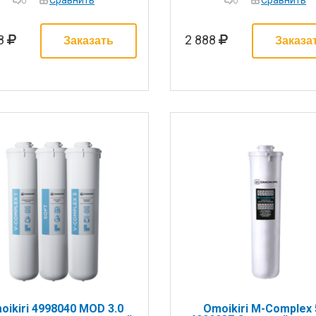
Сравнить
Сравнить
0
0
88
2 888
oikiri 4998040 MOD 3.0
Omoikiri M-Complex 