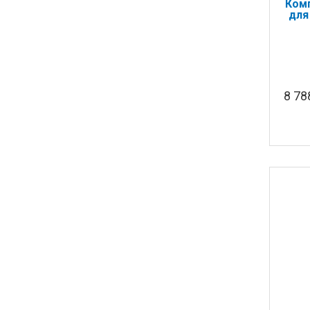
Ком
для
8 7