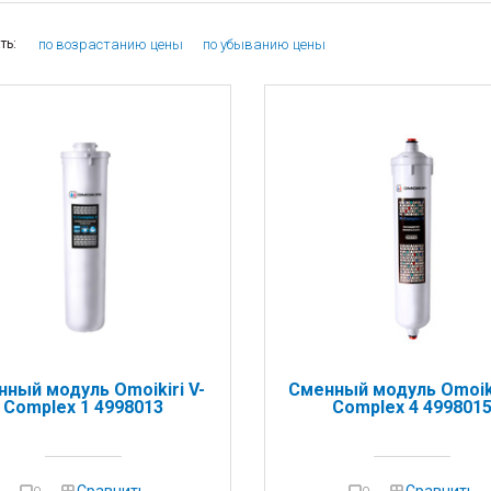
по возрастанию цены
по убыванию цены
ть:
ный модуль Omoikiri V-
Сменный модуль Omoiki
Complex 1 4998013
Complex 4 499801