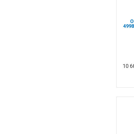
O
4998
10 