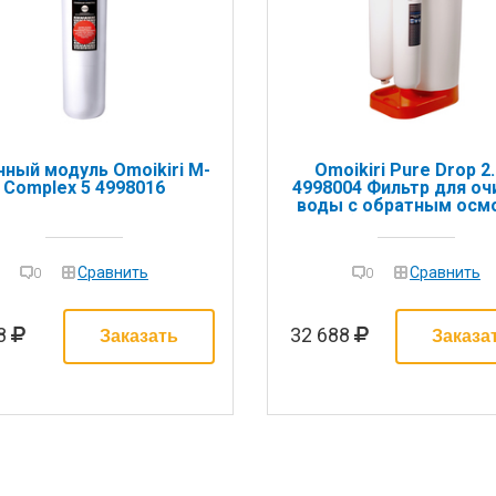
ный модуль Omoikiri M-
Omoikiri Pure Drop 2.
Complex 5 4998016
4998004 Фильтр для оч
воды с обратным осм
(питьевая вода)
Сравнить
Сравнить
0
0
88
32 688