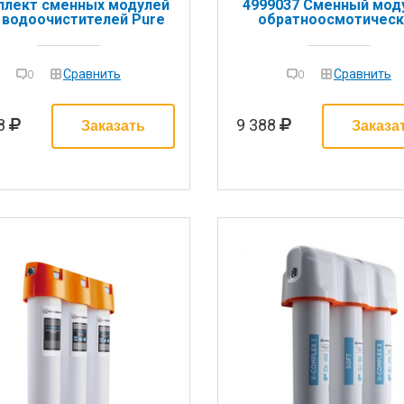
плект сменных модулей
4999037 Сменный моду
 водоочистителей Pure
обратноосмотическ
Drop Soft
мембраной
Сравнить
Сравнить
0
0
88
9 388