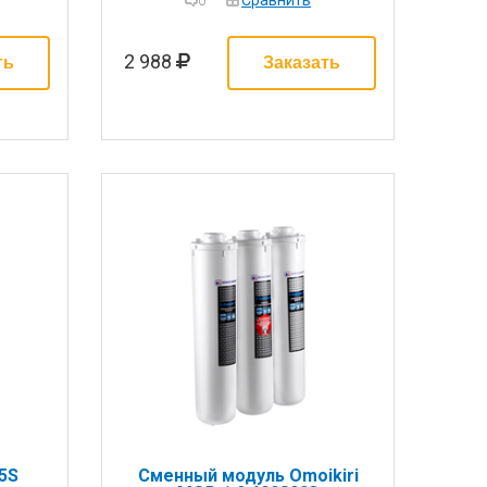
Сравнить
0
2 988
5S
Сменный модуль Omoikiri