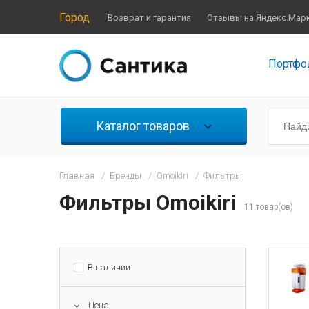
Город
Возврат и гарантия
Отзывы на Яндекс.Мар
Портфо
Каталог товаров
Главная
/
Бренды
/
Omoikiri
/
Фильтры
Фильтры Omoikiri
11 товар(ов)
В наличии
Цена