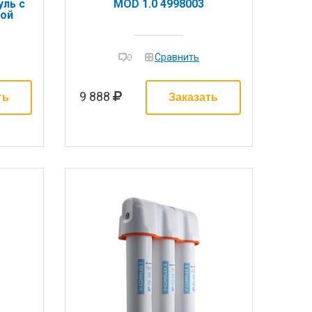
ль с
MOD 1.0 4998003
ой
Сравнить
0
9 888