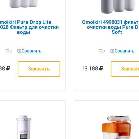
moikiri Pure Drop Lite
Omoikiri 4998031 фильт
028 Фильтр для очистки
очистки воды Pure D
воды
Soft
Сравнить
Сравнить
0
0
688
13 188