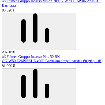
Falmec Gruppo Incasso Vision 70 CGIW70.E16P9#ZZZI491F
Вытяжка
80 620 ₽
АКЦИЯ
Falmec Gruppo Incasso Plus 50 BK
CGIW50.E26P2#EUN490F Вытяжка встраиваемая 60 (чёрный)
81 090 ₽