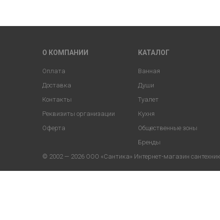
О КОМПАНИИ
КАТАЛОГ
Оплата
Ванная
Доставка
Души
Контакты
Туалет
Реквизиты организации
Кухня
Оферта
Общественные зоны
Бренды
© 2002 — 2026 ООО «Сантика» Интернет-магазин сантехники