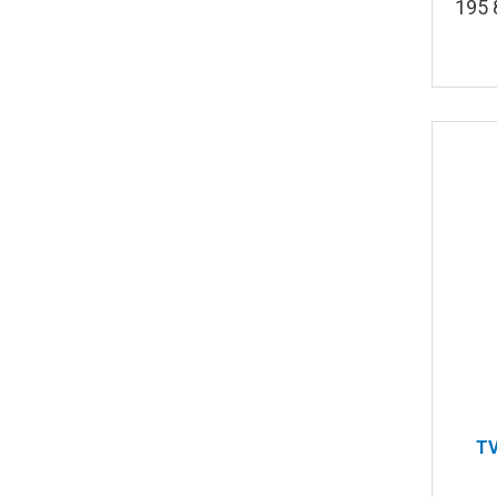
195
TV
реж