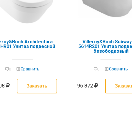
leroy&Boch Architectura
Villeroy&Boch Subway
4HR01 Унитаз подвесной
5614R201 Унитаз подв
безободковый
Сравнить
Сравнить
0
0
208
96 872