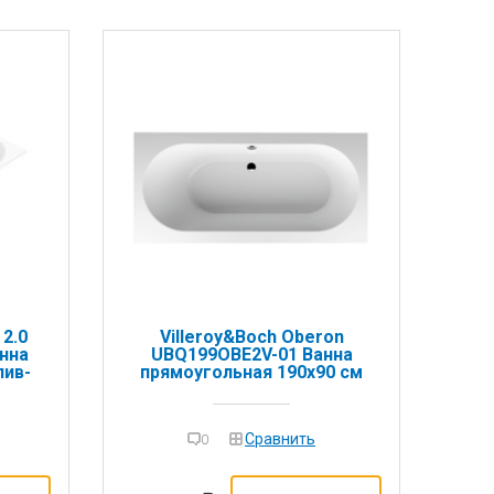
 2.0
Villeroy&Boch Oberon
нна
UBQ199OBE2V-01 Ванна
лив-
прямоугольная 190х90 см
Сравнить
0