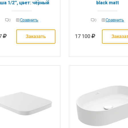
ша 1/2'', цвет: чёрный
black matt
товый (ДО ОКОНЧАНИЯ
ОСТАТКОВ)
Сравнить
Сравнить
0
0
37
17 100