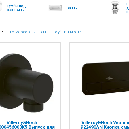
В
Тумбы под
Ванны
д
раковины
к
по возрастанию цены
по убыванию цены
ть:
Villeroy&Boch
Villeroy&Boch Viconn
00456000K5 Выпуск для
922490AN Кнопка см