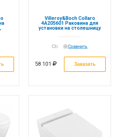
ro
Villeroy&Boch Collaro
на
4A205601 Раковина для
,
установки на столешницу
еля-
56x36, цвет: альпийский
-
белый
й
Сравнить
0
58 101