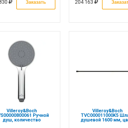
 830
204 163
Villeroy&Boch
Villeroy&Boch
S00000800061 Ручной
TVC000011000K5 Шл
душ, количество
душевой 1600 мм, цв
имов-3, материал-ABS
чёрный матовый (