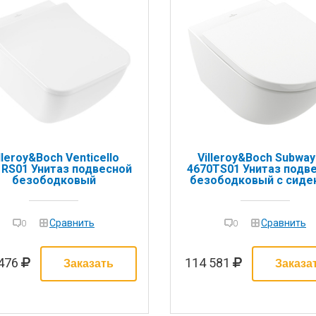
lleroy&Boch Venticello
Villeroy&Boch Subway
1RS01 Унитаз подвесной
4670TS01 Унитаз подв
безободковый
безободковый с сиде
Сравнить
Сравнить
0
0
 476
114 581