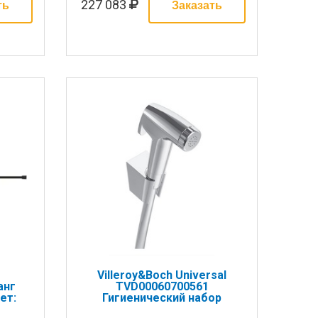
227 083
Villeroy&Boch Universal
анг
TVD00060700561
ет:
Гигиенический набор
ДО