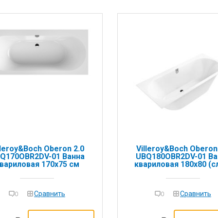
lleroy&Boch Oberon 2.0
Villeroy&Boch Oberon
Q170OBR2DV-01 Ванна
UBQ180OBR2DV-01 Ва
вариловая 170x75 см
квариловая 180х80 (с
перелив, ножки в
комплекте)
Сравнить
Сравнить
0
0