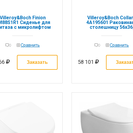
Villeroy&Boch Finion
Villeroy&Boch Colla
M88S1R1 Сиденье для
4A195601 Раковина
итаза с микролифтом
столешницу 56x36
отверстия для смесит
отсутствуют, цвет
альпийский белы
Сравнить
Сравнить
0
0
166
58 101