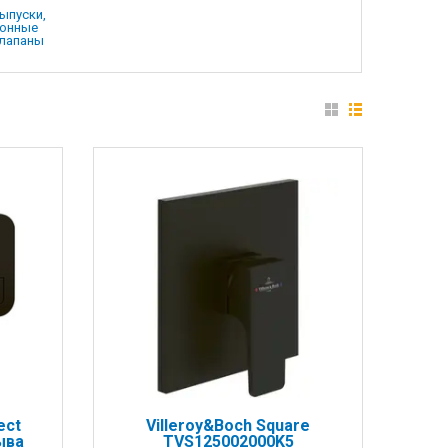
ыпуски,
онные
лапаны
ect
Villeroy&Boch Square
ыва
TVS125002000K5