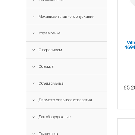
Механизм плавного опускания
Управление
Vil
469
С переливом
Объём, л
Объём смыва
65 
Диаметр сливного отверстия
Доп.оборудование
Подсветка