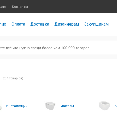
кете
Контакты
лио
Оплата
Доставка
Дизайнерам
Закупщикам
h
204 товар(ов)
Инсталляции
Унитазы
Б