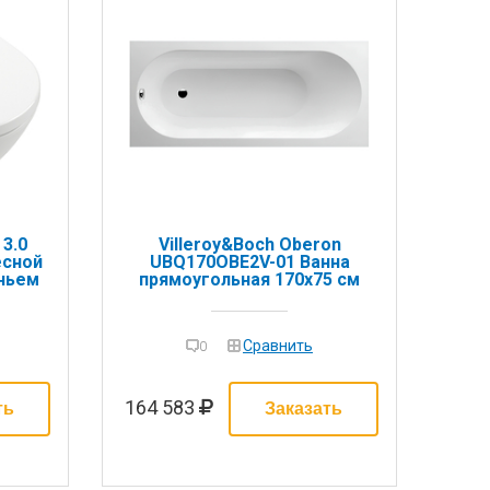
 3.0
Villeroy&Boch Oberon
есной
UBQ170OBE2V-01 Ванна
ньем
прямоугольная 170х75 см
Сравнить
0
164 583