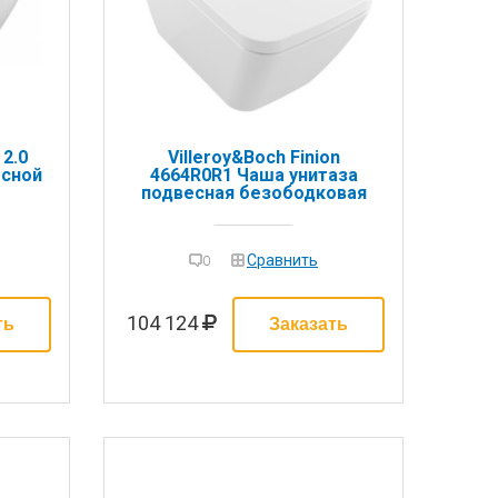
 2.0
Villeroy&Boch Finion
есной
4664R0R1 Чаша унитаза
подвесная безободковая
Сравнить
0
104 124