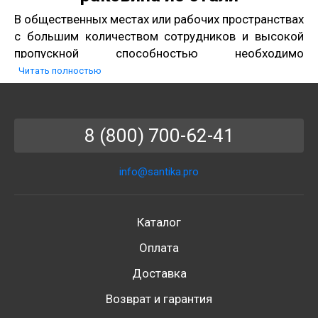
В общественных местах или рабочих пространствах
с большим количеством сотрудников и высокой
пропускной способностью необходимо
устанавливать подходящую сантехнику.
Читать полностью
Коллективные мойки — оптимальное решение для
комфортного умывания и мытья рук группой
людей.
8 (800) 700-62-41
Какими бывают общие
раковины?
info@santika.pro
Коллективная раковина-желоб. Сплошная
модель, не разделенная на секции. Позволяет
Каталог
установить несколько кранов. Обладает
одним или несколькими сливами.
Оплата
Многосекционные раковины для
Доставка
общественных мест. От двух и более раковин,
разделенных между собой. Популярностью
Возврат и гарантия
пользуются тройные раковины для