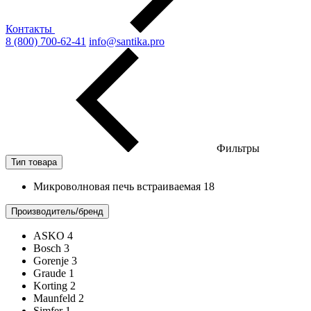
Контакты
8 (800) 700-62-41
info@santika.pro
Фильтры
Тип товара
Микроволновая печь встраиваемая
18
Производитель/бренд
ASKO
4
Bosch
3
Gorenje
3
Graude
1
Korting
2
Maunfeld
2
Simfer
1