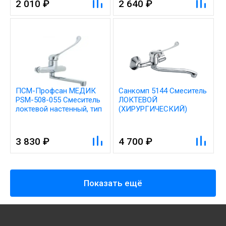
2 010 ₽
2 640 ₽
ПСМ-Профсан МЕДИК
Санкомп 5144 Смеситель
PSM-508-055 Смеситель
ЛОКТЕВОЙ
локтевой настенный, тип
(ХИРУРГИЧЕСКИЙ)
См-УмЛРНА, См-МЛРНА
настенный, (К35), с
поворотным плоским S-
образным изливом 20 см
3 830 ₽
4 700 ₽
Показать ещё