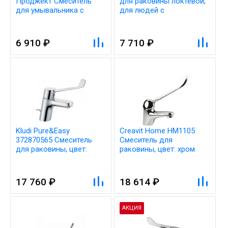
Проджект Смеситель
для раковины локтевой,
для умывальника с
для людей с
локтевой рукояткой,
ограниченными
хром
возможностями
6 910 ₽
7 710 ₽
Kludi Pure&Easy
Creavit Home HM1105
372870565 Смеситель
Cмеситель для
для раковины, цвет:
раковины, цвет: хром
хром
17 760 ₽
18 614 ₽
АКЦИЯ