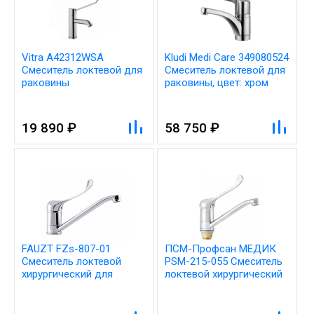
Vitra A42312WSA
Kludi Medi Care 349080524
Смеситель локтевой для
Смеситель локтевой для
раковины
раковины, цвет: хром
19 890 ₽
58 750 ₽
FAUZT FZs-807-01
ПСМ-Профсан МЕДИК
Смеситель локтевой
PSM-215-055 Смеситель
хирургический для
локтевой хирургический
раковины тип См-
для раковины тип См-
МОЦБА, См-УмОЦБА
УмЛЦБА, См-МЛЦБА