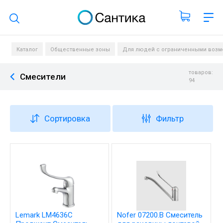
Поиск по каталогу
Каталог
Общественные зоны
Для людей с ограниченными возм
товаров:
Смесители
94
Сортировка
Фильтр
Lemark LM4636C
Nofer 07200.B Смеситель