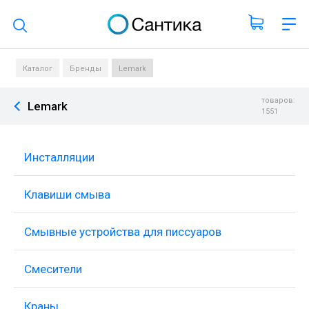
Поиск по каталогу
Каталог
Бренды
Lemark
товаров:
Lemark
1551
Инсталляции
Клавиши смыва
Смывные устройства для писсуаров
Смесители
Краны