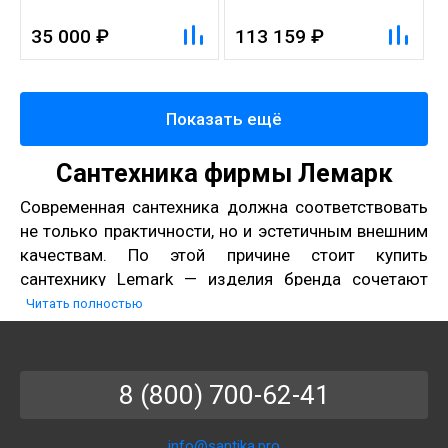
переключателем,
14 см, высота 1,3м,
регулируемая высота
латунь/хром/белый
35 000 ₽
113 159 ₽
1,1~1,7м, латунь/хром
Показать ещё
Сантехника фирмы Лемарк
Современная сантехника должна соответствовать
не только практичности, но и эстетичным внешним
качествам. По этой причине стоит купить
сантехнику Lemark — изделия бренда сочетают
удобство эксплуатации с изящным дизайном.
Читать полностью
Преимущества моделей
производителя
8 (800) 700-62-41
Каталог Лемарк предоставляет покупателям
широкий выбор смесителей, душевых систем,
info@santika.pro