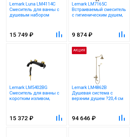
Lemark Luna LM4114C
Lemark LM7165C
Смеситель для ванны с
Встраиваемый смеситель
душевым набором
с гигиеническим душем,
латунь/хром
15 749 ₽
9 874 ₽
АКЦИЯ
Lemark LM5402BG
Lemark LM4862B
Смеситель для ванны с
Душевая система с
коротким изливом,
верхним душем ?20,4 см
вытяжной
и поворотным изливом
переключатель с ручной
17 см, регулируемая
фиксацией, латунь/
высота 1~1,4м, латунь/
15 372 ₽
94 646 ₽
черный/золото
бронза