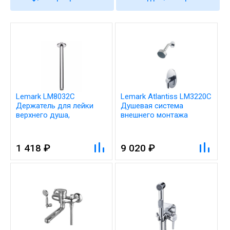
Lemark LM8032C
Lemark Atlantiss LM3220C
Держатель для лейки
Душевая система
верхнего душа,
внешнего монтажа
потолочный, высота 30
см, нерж. сталь/хром,
блистер
1 418 ₽
9 020 ₽