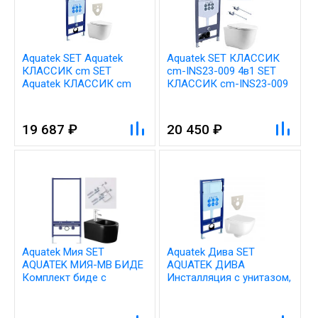
Aquatek SET Aquatek
Aquatek SET КЛАССИК
КЛАССИК cm SET
cm-INS23-009 4в1 SET
Aquatek КЛАССИК cm
КЛАССИК cm-INS23-009
(рама Aquatek Standard
4в1 (рама Aquatek INS-
INS-0000012(без
0000023 +крепеж KKI-
клавиши и
0000001 +кнопка KDI-
19 687 ₽
20 450 ₽
крепежа)+унитаз
0000009 +унитаз AQ1112-
КЛАССИК AQ1112-00 с
00 с крышкой sc)
тонким сиденьем soft-
close
Aquatek Мия SET
Aquatek Дива SET
AQUATEK МИЯ-MB БИДЕ
AQUATEK ДИВА
Комплект биде с
Инсталляция с унитазом,
инсталляцией
цвет: белый