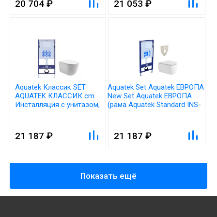
20 704 ₽
21 053 ₽
Aquatek Классик SET
Aquatek Set Aquatek ЕВРОПА
AQUATEK КЛАССИК cm
New Set Aquatek ЕВРОПА
Инсталляция с унитазом,
(рама Aquatek Standard INS-
цвет: белый
0000012+звукоизоляционная
прокладка+унитаз ЕВРОПА
AQ1106L-00+тонкое сиденье
21 187 ₽
21 187 ₽
с механиз
Показать ещё