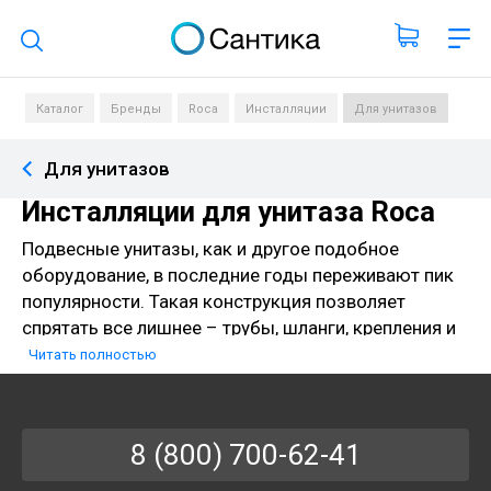
Поиск по каталогу
Каталог
Бренды
Roca
Инсталляции
Для унитазов
Для унитазов
Инсталляции для унитаза Roca
Подвесные унитазы, как и другое подобное
оборудование, в последние годы переживают пик
популярности. Такая конструкция позволяет
спрятать все лишнее – трубы, шланги, крепления и
другие коммуникации – в стену, а снаружи остается
Читать полностью
только функциональная часть. Это позволяет
придать помещению более лаконичный и
современный вид, а кроме того, существенно
8 (800) 700-62-41
облегчает уборку.