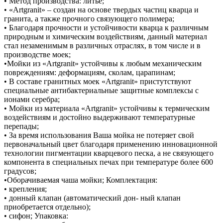
• Метод производства: литье;
• «Artgranit» – создан на основе твердых частиц кварца и
гранита, а также прочного связующего полимера;
• Благодаря прочности и устойчивости кварца к различным
природным и химическим воздействиям, данный материал
стал незаменимым в различных отраслях, в том числе и в
производстве моек;
•Мойки из «Artgranit» устойчивы к любым механическим
повреждениям: деформациям, сколам, царапинам;
• В составе гранитных моек «Artgranit» пристутствуют
специальные антибактериальные защитные комплексы с
ионами серебра;
• Мойки из материала «Artgranit» устойчивы к термическим
воздействиям и достойно выдерживают температурные
перепады;
• За время использования Ваша мойка не потеряет свой
первоначальный цвет благодаря применению инновационной
технологии пигментации кварцевого песка, а не связующего
компонента в специальных печах при температуре более 600
градусов;
•Оборачиваемая чаша мойки; Комплектация:
• крепления;
• донный клапан (автоматический дон- ный клапан
приобретается отдельно);
• сифон; Упаковка: