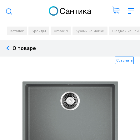
Поиск по каталогу
Каталог
Бренды
Omoikiri
Кухонные мойки
С одной чашей
О товаре
Сравнить