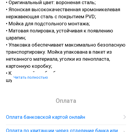
• Оригинальный цвет: вороненая сталь;
• Японская высококачественная хромоникелевая
нержавеющая сталь с покрытием PVD;
• Мойка для подстольного монтажа;
• Матовая полировка, устойчивая к появлению
царапин;
• Упаковка обеспечивает максимально безопасную
транспортировку. Мойка упакована в пакет из
нетканного материала, уголки из пенопласта,
картонную коробку;
• Корпус мойки обработан специальным
Читать полностью
шумоподавляющим составом;
• Комплектация: крепление, в том числе для
подстольного монтажа, донный клапан, выпуск,
Оплата
сифон.
Оплата банковской картой онлайн
Оплата по квитанции через отделение банка или