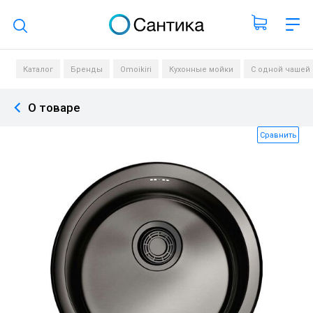
Поиск по каталогу
Каталог
Бренды
Omoikiri
Кухонные мойки
С одной чашей
О товаре
Сравнить