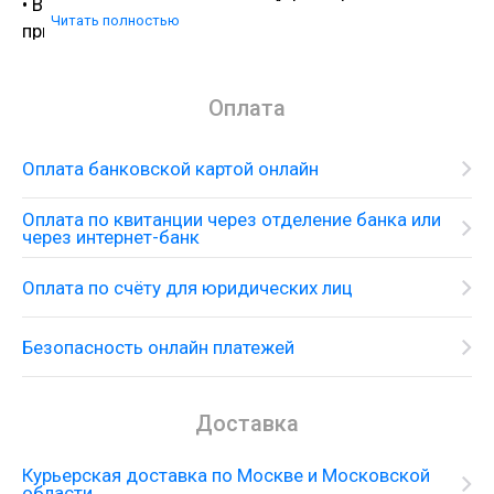
• В составе гранитных моек «Artgranit»
Читать полностью
пристутствуют специальные антибактериальные
защитные комплексы с ионами серебра;
• Мойки из материала «Artgranit» устойчивы к
Оплата
термическим воздействиям и достойно
выдерживают температурные перепады;
• За время использования Ваша мойка не потеряет
Оплата банковской картой онлайн
свой первоначальный цвет благодаря применению
инновационной технологии пигментации
Оплата по квитанции через отделение банка или
через интернет-банк
кварцевого песка, а не связующего компонента в
специальных печах при температуре более 600
Оплата по счёту для юридических лиц
градусов;
•Оборачиваемая чаша мойки; Комплектация:
Безопасность онлайн платежей
• крепления;
• донный клапан (автоматический дон- ный клапан
приобретается отдельно);
Доставка
• сифон; Упаковка:
• картонная коробка;
Курьерская доставка по Москве и Московской
• картонные уплотнения;
области