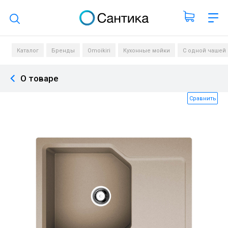
Поиск по каталогу
Каталог
Бренды
Omoikiri
Кухонные мойки
С одной чашей
О товаре
Сравнить