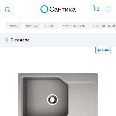
Поиск по каталогу
Каталог
Бренды
Omoikiri
Кухонные мойки
С одной чашей
О товаре
Сравнить