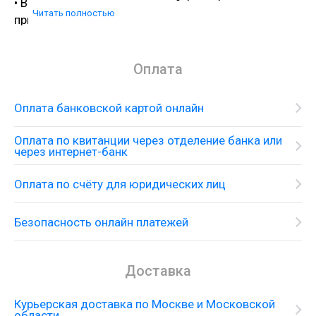
• В составе гранитных моек «Artgranit»
Читать полностью
пристутствуют специальные антибактериальные
защитные комплексы с ионами серебра;
• Мойки из материала «Artgranit» устойчивы к
Оплата
термическим воздействиям и достойно
выдерживают температурные перепады;
• За время использования Ваша мойка не потеряет
Оплата банковской картой онлайн
свой первоначальный цвет благодаря применению
инновационной технологии пигментации
Оплата по квитанции через отделение банка или
через интернет-банк
кварцевого песка, а не связующего компонента в
специальных печах при температуре более 600
Оплата по счёту для юридических лиц
градусов;
•Оборачиваемая чаша мойки; Комплектация:
Безопасность онлайн платежей
• крепления;
• донный клапан (автоматический дон- ный клапан
приобретается отдельно);
Доставка
• сифон; Упаковка:
• картонная коробка;
Курьерская доставка по Москве и Московской
• картонные уплотнения;
области