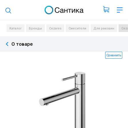
Поиск по каталогу
Каталог
Бренды
Cezares
Смесители
Для раковин
Cez
О товаре
Сравнить