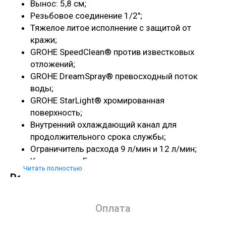
Вынос: 5,8 см;
Резьбовое соединение 1/2";
Тяжелое литое исполнение с защитой от
кражи;
GROHE SpeedClean® против известковых
отложений;
GROHE DreamSpray® превосходный поток
воды;
GROHE StarLight® хромированная
поверхность;
Внутренний охлаждающий канал для
продолжительного срока службы;
Ограничитель расхода 9 л/мин и 12 л/мин;
Конструкция E.
Читать полностью
Решения для душа
Скрытый термостат с верхним душем и душевым
набором
Оплата