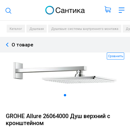
Поиск по каталогу
Каталог
Душевая
Душевые системы внутреннего монтажа
Ду
О товаре
Сравнить
GROHE Allure 26064000 Душ верхний с
кронштейном