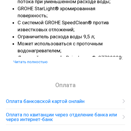
потока при уменьшенном расходе воды;
GROHE StarLight® хромированная
поверхность;
С системой GROHE SpeedClean® против
известковых отложений;
Ограничитель расхода воды 9,5 л;
Может использоваться с проточным
водонагревателем;
Душевой кронштейн Rainshower® 27709000:
Читать полностью
28,6 см.
Решения для душа
Скрытый термостат с верхним душем и душевым
Оплата
набором
Оплата банковской картой онлайн
Оплата по квитанции через отделение банка или
через интернет-банк