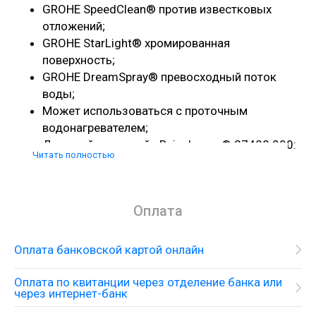
GROHE SpeedClean® против известковых
отложений;
GROHE StarLight® хромированная
поверхность;
GROHE DreamSpray® превосходный поток
воды;
Может использоваться с проточным
водонагревателем;
Душевой кронштейн Rainshower® 27488 000:
Читать полностью
28,6 см.
Решения для душа
Скрытый термостат с верхним душем и душевым
Оплата
набором
Оплата банковской картой онлайн
Оплата по квитанции через отделение банка или
через интернет-банк