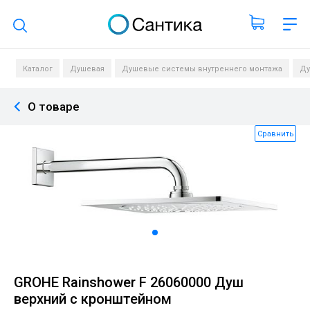
Поиск по каталогу
Каталог
Душевая
Душевые системы внутреннего монтажа
Ду
О товаре
Сравнить
GROHE Rainshower F 26060000 Душ
верхний с кронштейном