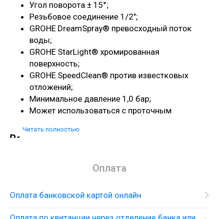
Угол поворота ± 15°;
Резьбовое соединение 1/2";
GROHE DreamSpray® превосходный поток
воды;
GROHE StarLight® хромированная
поверхность;
GROHE SpeedClean® против известковых
отложений;
Минимальное давление 1,0 бар;
Может использоваться с проточным
водонагревателем.
Читать полностью
Решения для душа
Скрытый термостат с верхним душем и душевым
набором
Оплата
Оплата банковской картой онлайн
Оплата по квитанции через отделение банка или