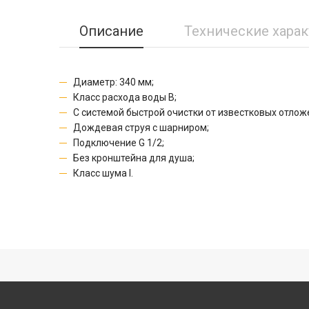
Описание
Технические хара
Диаметр: 340 мм;
Класс расхода воды B;
С системой быстрой очистки от известковых отлож
Дождевая струя с шарниром;
Подключение G 1/2;
Без кронштейна для душа;
Класс шума I.