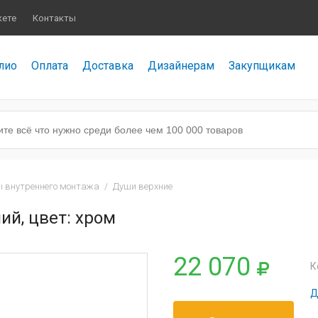
кете
Контакты
лио
Оплата
Доставка
Дизайнерам
Закупщикам
 внутреннего монтажа
/
Души верхние
ий, цвет: хром
22 070
К
Д