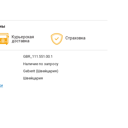
тны
Курьерская
Страховка
доставка
GBR_111.551.00.1
Наличие по запросу
Geberit (Швейцария)
Швейцария
ки