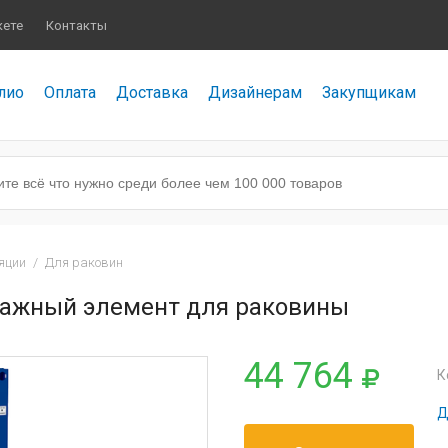
кете
Контакты
лио
Оплата
Доставка
Дизайнерам
Закупщикам
яции
/
Для раковин
онтажный элемент для раковины
44 764
К
Д