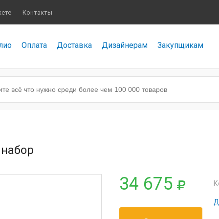
кете
Контакты
лио
Оплата
Доставка
Дизайнерам
Закупщикам
 набор
34 675
К
Д