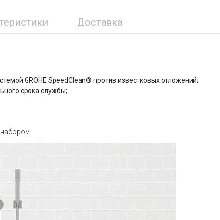
ктеристики
Доставка
истемой GROHE SpeedClean® против известковых отложений;
ьного срока службы;
м набором