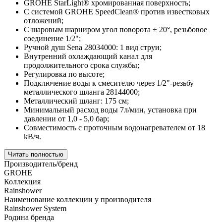
GROHE StarLight® хромированная поверхность;
С системой GROHE SpeedClean® против известковых
отложений;
С шаровым шарниром угол поворота ± 20°, резьбовое
соединение 1/2";
Ручной душ Sena 28034000: 1 вид струи;
Внутренний охлаждающий канал для
продолжительного срока службы;
Регулировка по высоте;
Подключение воды к смесителю через 1/2"-резьбу
металлического шланга 28144000;
Металлический
шланг: 175 см;
Минимальный расход воды 7л/мин, установка при
давлении от 1,0 - 5,0 бар;
Совместимость с проточным водонагревателем от 18
kВ/ч.
Читать полностью
Производитель/бренд
GROHE
Коллекция
Rainshower
Наименование коллекции у производителя
Rainshower System
Родина бренда