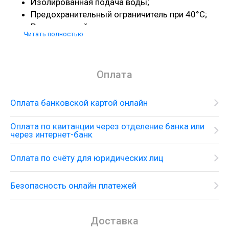
Изолированная подача воды;
Предохранительный ограничитель при 40°C;
Регулируемый ограничитель температуры
Читать полностью
горячей воды;
Пользовательское управление посредством
вращения рукоятки;
Оплата
Вид монтажа: наружный монтаж;
Величина соединения DN15;
Соединительная резьба G ½;
Оплата банковской картой онлайн
Межосевое подключение 15 см ± 1,2 см;
Для установки на соединительную резьбу G ½
Оплата по квитанции через отделение банка или
через интернет-банк
необходимо использовать комплект
адаптеров 02026000;
Оплата по счёту для юридических лиц
Класс шума: I;
Класс расхода воды: C, B;
Безопасность онлайн платежей
Состоит из:
Держатель Porter'S (# 28331000);
Доставка
Шланг Isiflex 160 см, ½’ (# 28276000);