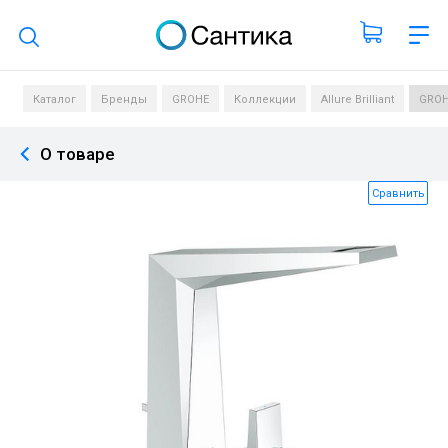
Поиск по каталогу
Каталог
Бренды
GROHE
Коллекции
Allure Brilliant
GROHE
О товаре
Сравнить