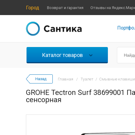
Город
Возврат и гарантия
Отзывы на Яндекс.Мар
Портфо
Каталог товаров
Главная
/
Туалет
/
Смывные клавиши
GROHE Tectron Surf 38699001 П
сенсорная