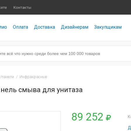
кете
Контакты
лио
Оплата
Доставка
Дизайнерам
Закупщикам
/панели
/
Инфракрасные
анель смыва для унитаза
89 252
К
Д