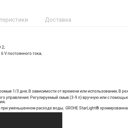
ктеристики
Доставка
 2;
 6 V постоянного тока;
омыв 1/3 дня; В зависимости от времени или использовании; В ре
о управления: Регулируемый смыв (3-9 л) вручную или с помощь
ия;
 при уменьшенном расходе воды; GROHE StarLight® хромированна