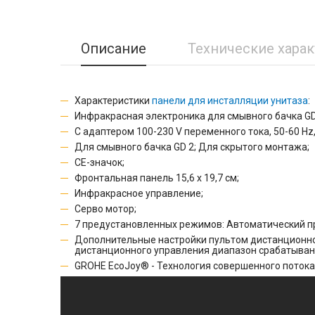
Описание
Технические хара
Характеристики
панели для инсталляции унитаза
:
Инфракрасная электроника для смывного бачка GD
С адаптером 100-230 V переменного тока, 50-60 Hz,
Для смывного бачка GD 2; Для скрытого монтажа;
CE-значок;
Фронтальная панель 15,6 х 19,7 см;
Инфракрасное управление;
Серво мотор;
7 предустановленных режимов: Автоматический пр
Дополнительные настройки пультом дистанционног
дистанционного управления диапазон срабатыван
GROHE EcoJoy® - Технология совершенного потока