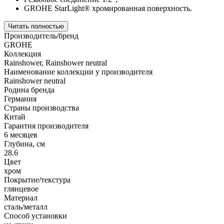
GROHE StarLight® хромированная поверхность.
Читать полностью
Производитель/бренд
GROHE
Коллекция
Rainshower, Rainshower neutral
Наименование коллекции у производителя
Rainshower neutral
Родина бренда
Германия
Страны производства
Китай
Гарантия производителя
6 месяцев
Глубина, см
28.6
Цвет
хром
Покрытие/текстура
глянцевое
Материал
сталь/металл
Способ установки