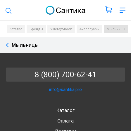
Поиск по каталогу
Каталог
Бренды
Villeroy&Boch
Аксессуары
Мыльницы
Мыльницы
8 (800) 700-62-41
info@santika.pro
Каталог
Оплата