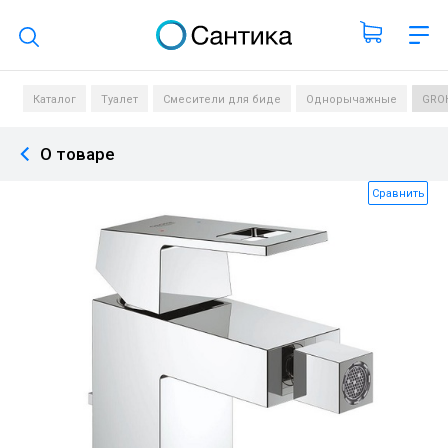
Поиск по каталогу
Каталог
Туалет
Смесители для биде
Однорычажные
GROH
О товаре
Сравнить