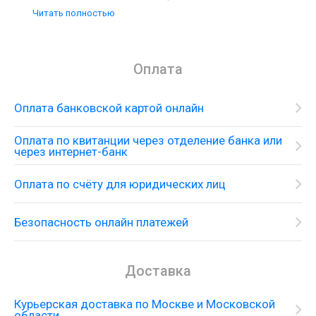
ограничителем горячей воды;
Читать полностью
Расход воды, л/мин - 7;
Вес брутто - 3.09 кг;
Материал -латунь;
Оплата
Монтаж - на раковину;
Высота упаковки - 87 мм;
Длина упаковки - 680 мм;
Оплата банковской картой онлайн
Ширина упаковки - 260 мм;
Вес нетто - 2.677 кг;
Оплата по квитанции через отделение банка или
через интернет-банк
Регулировка душевой системы по
горизонтали - да.
Оплата по счёту для юридических лиц
У нас можно выгодно купить
локтевые
смесители
для раковин с доставкой по России.
Безопасность онлайн платежей
Доставка
Курьерская доставка по Москве и Московской
области