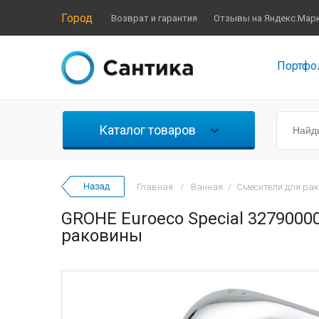
Город
Возврат и гарантия
Отзывы на Яндекс.Мар
Портфо
Каталог товаров
Главная
/
Ванная
/
Смесители для ра
GROHE Euroeco Special 3279000
раковины