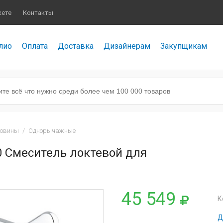
кете
Контакты
лио
Оплата
Доставка
Дизайнерам
Закупщикам
ковины
/
Однорычажные
0 Смеситель локтевой для
45 549
К
Д