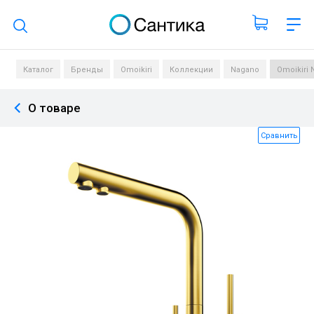
Поиск по каталогу
Каталог
Бренды
Omoikiri
Коллекции
Nagano
Omoikiri
О товаре
Сравнить