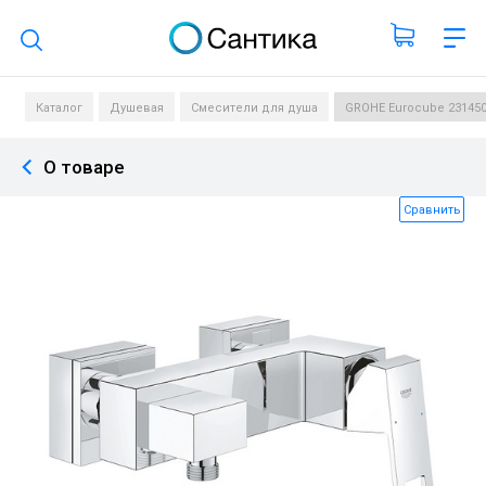
Поиск по каталогу
Каталог
Душевая
Смесители для душа
GROHE Eurocube 23145
О товаре
Сравнить