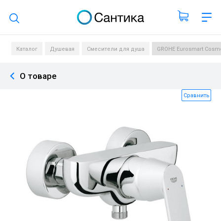
Поиск по каталогу
Каталог
Душевая
Смесители для душа
GROHE Eurosmart Cosmo
О товаре
Сравнить