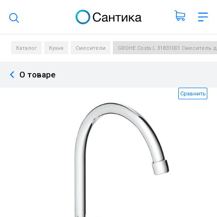
Поиск по каталогу
Каталог
Кухня
Смесители
GROHE Costa L 31831001 Смеситель 
О товаре
Сравнить