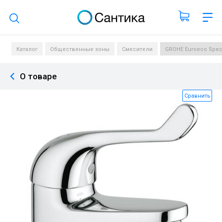
Поиск по каталогу
Каталог
Общественные зоны
Смесители
GROHE Euroeco Spec
О товаре
Сравнить