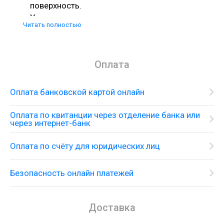
поверхность.
У нас можно выгодно купить
локтевые
Читать полностью
смесители для раковин
с доставкой по
России.
Решения для раковины
Оплата
Раковина со смесителем на одно монтажное
отверстие и принадлежностями
Оплата банковской картой онлайн
Оплата по квитанции через отделение банка или
через интернет-банк
Оплата по счёту для юридических лиц
Безопасность онлайн платежей
Доставка