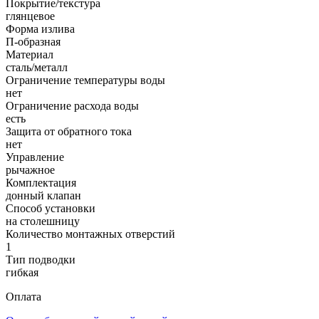
Покрытие/текстура
глянцевое
Форма излива
П-образная
Материал
сталь/металл
Ограничение температуры воды
нет
Ограничение расхода воды
есть
Защита от обратного тока
нет
Управление
рычажное
Комплектация
донный клапан
Способ установки
на столешницу
Количество монтажных отверстий
1
Тип подводки
гибкая
Оплата